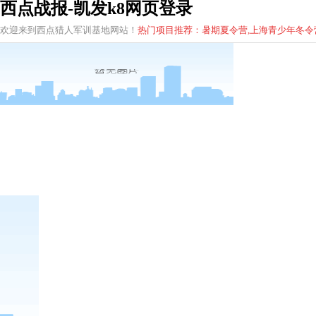
西点战报-凯发k8网页登录
欢迎来到西点猎人军训基地网站！
热门项目推荐：暑期夏令营,上海青少年
冬
令