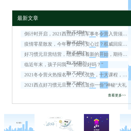
最新文章
倒计时开启，2021西点好习惯军事冬令营入营须知！
疫情零星散发，今年春节如何安心过？权威回应来了！
好习惯元旦营结营，结束意味着新的开始，期待我们下一次的相遇！
临近年末，孩子问我“一切都会好吗？”
2021冬令营火热报名中，六大优势，十大课程，安全保障全面升级！
2021西点好习惯元旦营，西点送你一份”神秘“大礼
查看更多>>