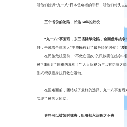
听他们控诉“九一八”日本侵略者的罪行，听他们对失去
三个省份的沦陷，长达14年的奴役
“九一八”事变后，东三省陆续沦陷，全面侵华战
钟，告诫着全体国人“中华民族到了最危险的时候！”
爱
在民族危机面前，“不做亡国奴”的民族责任感令中国
民“彻底明了国难的真相！”“人人应视为与己有切肤之
形式积极投身抗日救亡运动。
在国难面前，团结成了最好的选择。九一八事变后对
实现了民族大团结。
史料可以被暂时抹去，耻辱却永远挥之不去