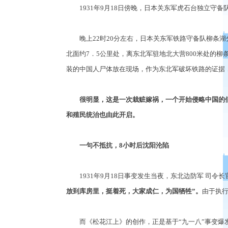
1931年9月18日傍晚，日本关东军虎石台独立守备
晚上22时20分左右，日本关东军铁路守备队柳条湖
北面约7．5公里处，离东北军驻地北大营800米处的
装的中国人尸体放在现场，作为东北军破坏铁路的证据
很明显，这是一次栽赃嫁祸，一个开始侵略中国的借
和殖民统治也由此开启。
一句不抵抗，8小时后沈阳沦陷
1931年9月18日事变发生当夜，东北边防军 司令
放到库房里，挺着死，大家成仁，为国牺牲”。
由于执行
而《松花江上》的创作，正是基于“九一八”事变爆发