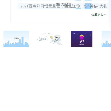
2021西点好习惯元旦营，西点送你一份”神秘“大礼
查看更多>>
关于西点
军事冬令营
西点战友
西点简介
军事夏令营
变形计
西点价值
企业军训
西点案例
校长致辞
学生军训
客户反馈
西点教官
亲子拓展活动
西点基地
家庭教育
安全措施
客户评价