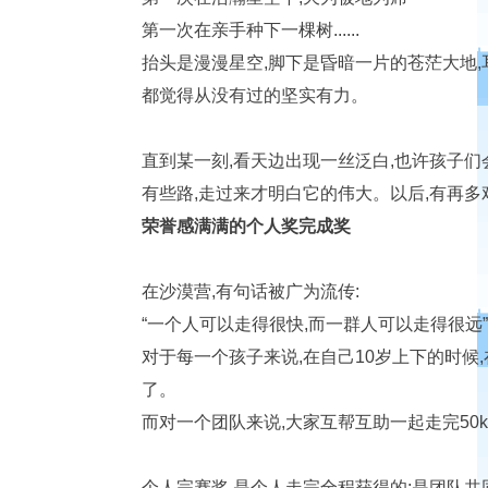
第一次在亲手种下一棵树......
抬头是漫漫星空,脚下是昏暗一片的苍茫大地,
都觉得从没有过的坚实有力。
直到某一刻,看天边出现一丝泛白,也许孩子们
有些路,走过来才明白它的伟大。以后,有再多
荣誉感满满的个人奖完成奖
在沙漠营,有句话被广为流传:
“一个人可以走得很快,而一群人可以走得很远
对于每一个孩子来说,在自己10岁上下的时候
了。
而对一个团队来说,大家互帮互助一起走完50
个人完赛奖,是个人走完全程获得的;是团队