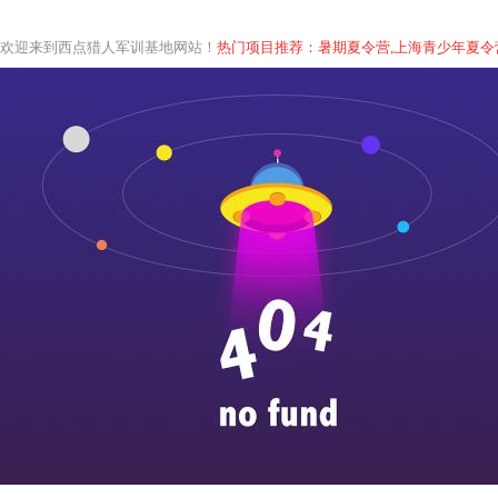
欢迎来到西点猎人军训基地网站！
热门项目推荐：暑期夏令营,上海青少年
夏
令