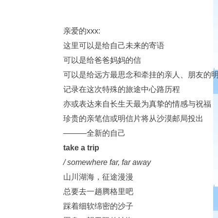
亲爱的xxx:
这里可以是给自己未来的寄语
可以是给爸爸妈妈的信
可以是给远方最思念和牵挂的亲人、朋友的
记录在这次特殊的旅途中心路历程
亦或表达来自长生天最为真挚的情感与祝福
珍贵的亲笔信或明信片将从沙漠邮局投出
———全新的自己
take a trip
/ somewhere far, far away
山川湖海，征途漫漫
总要去一趟腾格里吧
踩着细软绵密的沙子