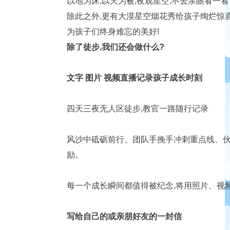
以地为床,以天为被,夜观星空,不去亲眼看一
除此之外,更有大漠星空烟花秀给孩子绚烂惊喜
为孩子们终身难忘的美好!
除了徒步,我们还会做什么?
文字 图片 视频直播记录孩子成长时刻
四天三夜无人区徒步,教官一路随行记录
风沙中砥砺前行、团队手挽手冲刺重点线、伙伴
励。
每一个成长瞬间都值得被纪念,将用照片、视
写给自己的或亲朋好友的一封信