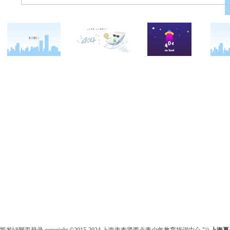
关于西点
国庆营
西点战友
西点简介
军事夏令营
变形计
西点价值
军事冬春令营
西点案例
校长致辞
军事篇
客户反馈
西点教官
会务篇
西点基地
团建篇
安全措施
亲子拓展活动
客户评价
家庭教育