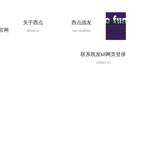
关于西点
西点战友
西点战报
8官网
about us
our students
our news
联系凯发k8网页登录
contact us