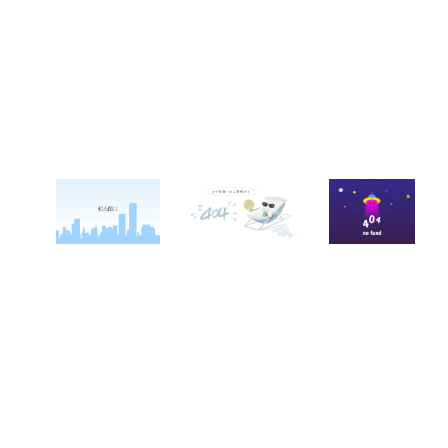
关于西点
军事夏令营
西点战友
西点简介
军事冬令营
变形计
西点价值
企业军训
西点案例
校长致辞
学生军训
客户反馈
西点教官
亲子拓展活动
西点基地
家庭教育