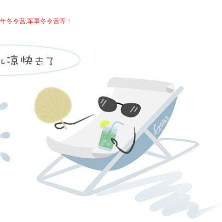
少年
冬
令营,军事
冬
令营等！