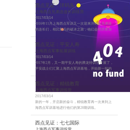
西点见证：洋码头
上海西点兄弟连连长训练营
2017/03/14
2016年11月上海西点军训又一次迎来洋码头兄弟连
的连长们，相比新兵的破冰之旅，他们会经历更加
严格的训练，这也是兄弟连连长训练的第二期，来
一起感受一下连长训练营的风采吧~
西点见证：平安人寿
上海西点军事拓展训练
2017/03/14
2017年2月，又一期平安人寿的腾龙特训营开展了，
平安战士们汇聚上海西点军训基地，开始新一轮的
学习！
西点见证：精锐教育
上海西点军事训练营
2017/03/14
客户评价
新的一年，开启新的奋斗，精锐教育再一次来到上
海西点军训基地进行他们的第28期训练。
西点见证：七七国际
上海西点军事训练营