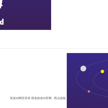
凯发k8网页登录-凯发娱发k8官网
西点战报