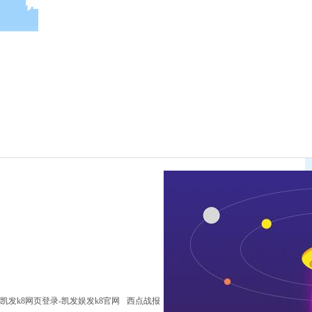
凯发k8网页登录-凯发娱发k8官网
西点战报