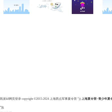
关于西点
军事冬令营
西点战友
西点简介
军事夏令营
变形计
西点价值
企业军训
西点案例
校长致辞
学生军训
客户反馈
西点教官
亲子拓展活动
西点基地
家庭教育
安全措施
客户评价
凯发k8网页登录 copyright ©2015-2024 上海西点军事夏令营 "))
上海夏令营
>
青少年
夏
"));