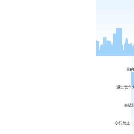
目的：
通过竞争力
突破瓶颈
令行禁止，雷