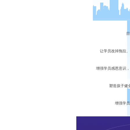
目的
让学员改掉拖拉、懒
增强学员感恩意识，不
塑造孩子健全
增强学员的