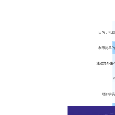
目的：挑战自
利用简单的求
通过野外生存
还拓
增加学员知