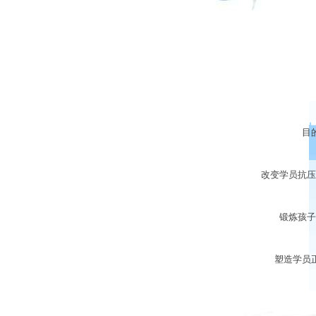
目的：
改变学员抗压能
锻炼孩子意
塑造学员正