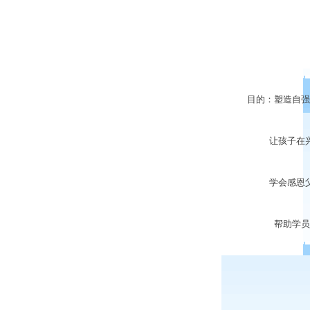
目的：塑造自强不
让孩子在兴
学会感恩父
帮助学员养