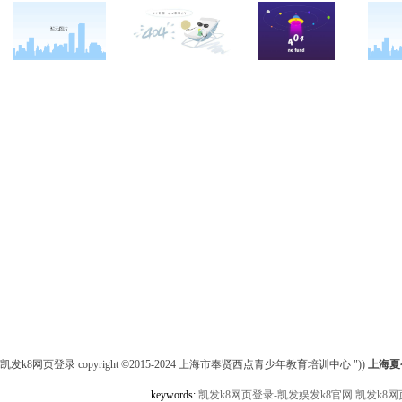
关于西点
军事夏令营
西点战友
西点简介
军事冬春令营
变形计
西点价值
军事篇
西点案例
校长致辞
会务篇
客户反馈
西点教官
团建篇
西点基地
亲子拓展活动
安全措施
家庭教育
客户评价
凯发k8网页登录 copyright ©2015-2024 上海市奉贤西点青少年教育培训中心 "))
上海夏
keywords:
凯发k8网页登录-凯发娱发k8官网
凯发k8网