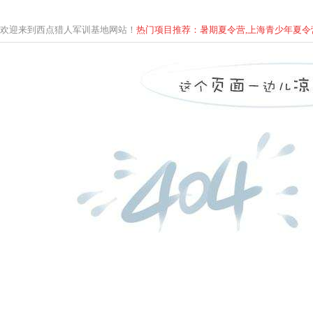
欢迎来到西点猎人军训基地网站！
热门项目推荐：暑期夏令营,上海青少年
夏
令