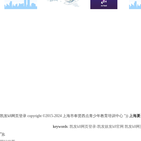
关于西点
军事夏令营
西点战友
西点简介
军事冬春令营
变形计
西点价值
军事篇
西点案例
校长致辞
会务篇
客户反馈
西点教官
团建篇
西点基地
亲子拓展活动
安全措施
家庭教育
客户评价
凯发k8网页登录 copyright ©2015-2024 上海市奉贤西点青少年教育培训中心 "))
上海夏
keywords:
凯发k8网页登录-凯发娱发k8官网
凯发k8网
"));