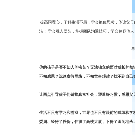
提高同理心，了解生活不易，学会换位思考，体谅父母
洁；
学会融入团队，掌握团队沟通技巧，学会包容他人
早
你的孩子是否不知人间疾苦？无法独立的面对成长的烦
不知感恩？沉迷虚假网络，不知世事艰难？找不到自己
让西点引导孩子们链接真实社会，塑造好习惯，感恩父
生活不只有学习和游戏，世界也不只有眼前的成绩和学
委屈、经得了挫折，住得了高楼大厦，下得了田间地头