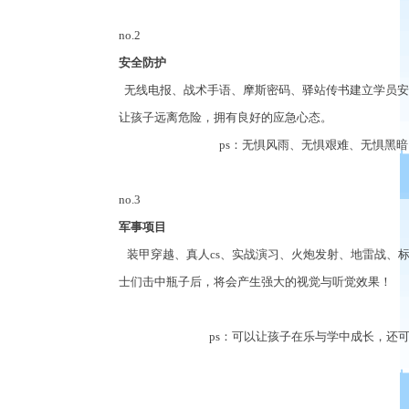
no.2
安全防护
无线电报、战术手语、摩斯密码、驿站传书建立学员安
让孩子远离危险，拥有良好的应急心态。
ps
：无惧风雨、无惧艰难、无惧黑暗
no.3
军事项目
装甲穿越、真人
cs
、实战演习、火炮发射、地雷战、
士们击中瓶子后，将会产生强大的视觉与听觉效果！
ps
：可以让孩子在乐与学中成长，还