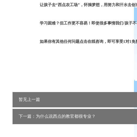
让孩子去
“
西点农工场
”
，怀揣梦想，用努力和汗水去创
学习困难？但工作更不容易！即使很多事情我们
/
孩子不
如果你有其他任何问题
点击在线咨询
，
即可享受
1
对
1
免
暂无上一篇
下一篇：为什么说西点的教官都很专业？