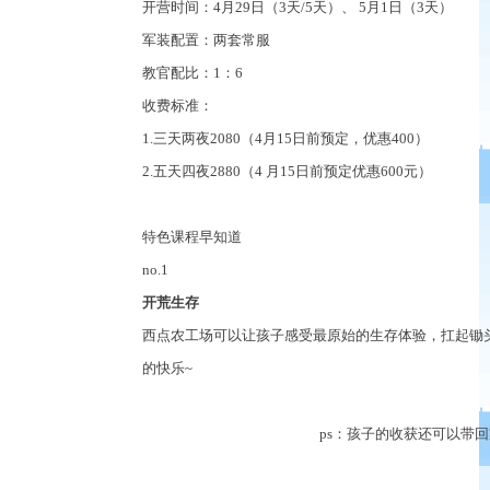
开营时间：
4
月
29
日（
3
天
/5
天）、
5
月
1
日（
3
天）
军装配置：两套常服
教官配比：
1
：
6
收费标准：
1.
三天两夜
2080
（
4
月
15
日前预定，优惠
400
）
2.
五天四夜
2880
（
4
月
15
日前预定优惠
600
元）
特色课程早知道
no.1
开荒生存
西点农工场可以让孩子感受最原始的生存体验，扛起锄
的快乐
~
ps
：孩子的收获还可以带回