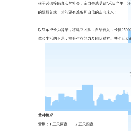
孩子必须接触真实的社会，亲自去感受锄
“
禾日当午、汗
的酸甜苦辣，才能更有准备和自信的走向未来！
以红军成长为背景，将建立团队，自给自足，长征250
体验生活的不易，提升生存能力及团队精神。整个活动
营种概况
营期：
1.
三天两夜
2.
五天四夜