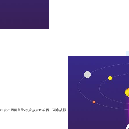
凯发k8网页登录-凯发娱发k8官网
西点战报