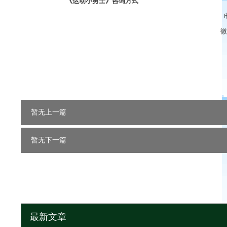
《运动小勇士》咨询方式
微
暂无上一篇
暂无下一篇
最新文章