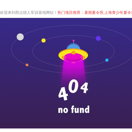
欢迎来到西点猎人军训基地网站！
热门项目推荐：暑期夏令营,上海青少年
夏
令