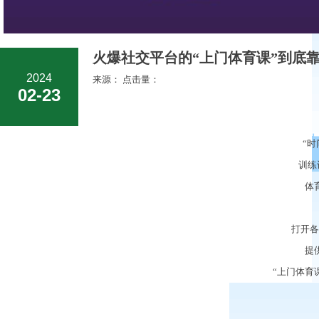
火爆社交平台的“上门体育课”到底靠
2024
来源： 点击量：
02-23
“
时
训练
体
打开各
提
“
上门体育