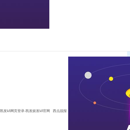
凯发k8网页登录-凯发娱发k8官网
西点战报