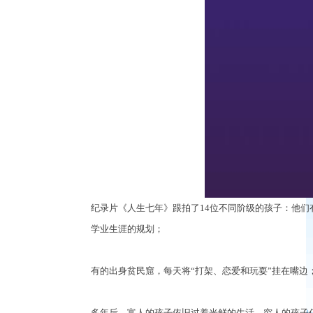
纪录片《人生七年》跟拍了
14位不同阶级的孩子：他
学业生涯的规划；
有的出身贫民窟，每天将
“打架、恋爱和玩耍”挂在嘴边
多年后，富人的孩子依旧过着光鲜的生活，穷人的孩子