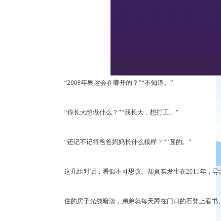
“2008年奥运会在哪开的？”“不知道。”
“你长大想做什么？”“我长大，想打工。”
“还记不记得爸爸妈妈长什么模样？”“圆的。”
这几组对话，看似不可思议。却真实发生在
2011年
住的房子光线暗淡，弟弟就每天蹲在门口的石凳上看书