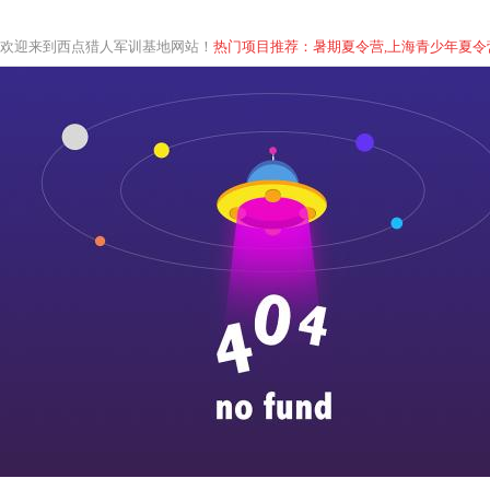
欢迎来到西点猎人军训基地网站！
热门项目推荐：暑期夏令营,上海青少年
夏
令