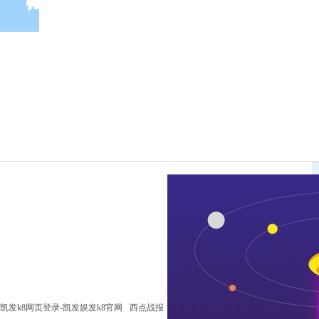
凯发k8网页登录-凯发娱发k8官网
西点战报