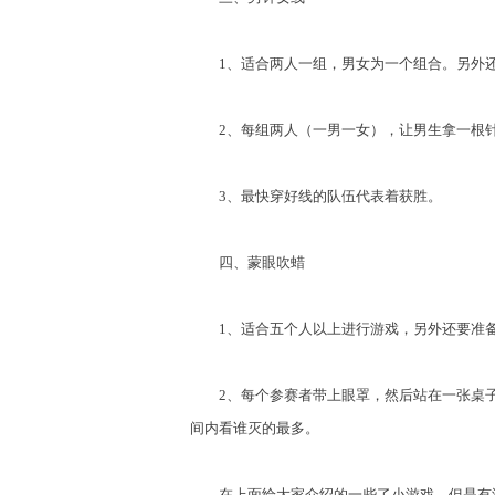
1、适合两人一组，男女为一个组合。另外还
2、每组两人（一男一女），让男生拿一根针
3、最快穿好线的队伍代表着获胜。
四、蒙眼吹蜡
1、适合五个人以上进行游戏，另外还要准备
2、每个参赛者带上眼罩，然后站在一张桌子前
间内看谁灭的最多。
在上面给大家介绍的一些了小游戏，但是有游