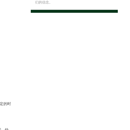
们的信念。
定的时
罚，快