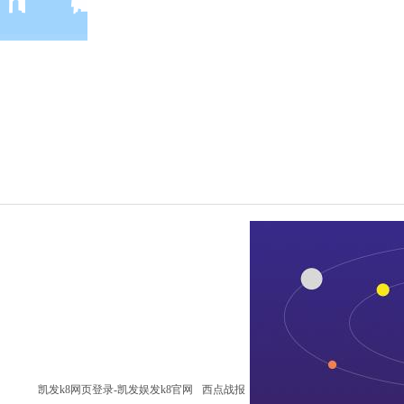
凯发k8网页登录-凯发娱发k8官网
西点战报