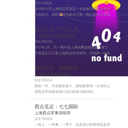
2017/03/14
2016年11月上海西点军训又一次迎来洋码头兄弟连
的连长们，相比新兵的破冰之旅，他们会经历更加
严格的训练，这也是兄弟连连长训练的第二期，来
一起感受一下连长训练营的风采吧~
西点见证：平安人寿
上海西点军事拓展训练
2017/03/14
2017年2月，又一期平安人寿的腾龙特训营开展了，
平安战士们汇聚上海西点军训基地，开始新一轮的
学习！
西点见证：精锐教育
上海西点军事训练营
2017/03/14
客户评价
新的一年，开启新的奋斗，精锐教育再一次来到上
海西点军训基地进行他们的第28期训练。
西点见证：七七国际
上海西点军事训练营
2017/03/14
一群人，一件事，一辈子，这是他们的精神也是他