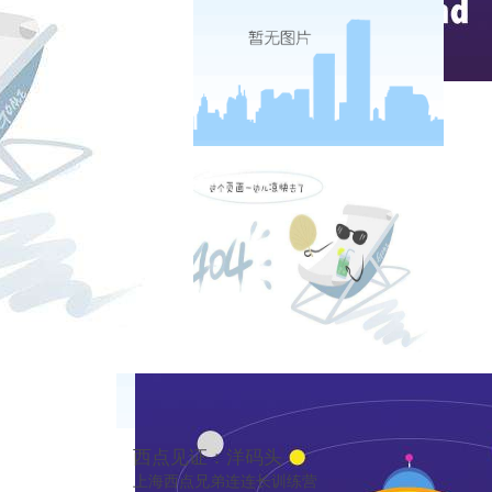
实时热点
西点见证：洋码头
上海西点兄弟连连长训练营