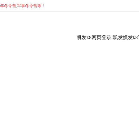
少年
冬
令营,军事
冬
令营等！
凯发k8网页登录-凯发娱发k