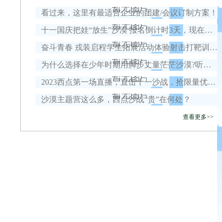
看过来，这里有最适合企业的团建/会议订制方案！
十一国庆把娃“放生”沙漠 报名倒计时3天，现在报名立省1880元！
奋斗青春 戎装启程学生拓展活动体验射击打靶训练、擒敌拳训练、发射“迫击炮”……
为什么选择在少年时期用脚步丈量茫茫沙漠?听听他们怎么说!
2023西点第一场直播，直击十一沙战，抢限量优惠卷！
沙漠主题营这么多，西点沙战“贵”在何处？
查看更多>>