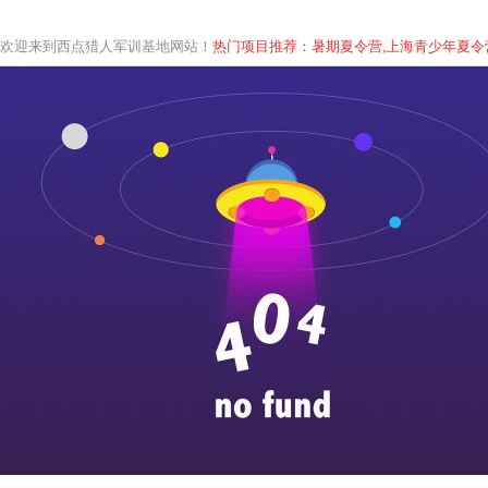
欢迎来到西点猎人军训基地网站！
热门项目推荐：暑期夏令营,上海青少年
夏
令