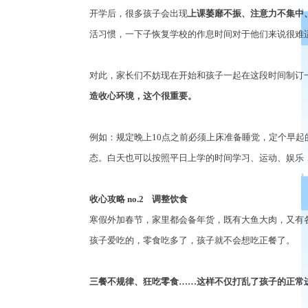
开学后，很多孩子会出现
上课萎靡不振、注意力不集中
活习惯，一下子恢复学校的作息时间对于他们来说很难
对此，家长们不妨现在开始和孩子一起在这段时间制订
造收心环境，这个很重要。
例如：规定晚上
10
点之前必须上床准备睡觉，定个早起
态。白天也可以按照平日上学的时间学习、运动、娱乐
收心攻略
no.2
调整饮食
寒假外加春节，家里都会备年货，既有大鱼大肉，又有
孩子爱吃的，零食吃多了，孩子就不会想吃正餐了。
三餐不规律、狂吃零食
……
这样不仅打乱了孩子的正常