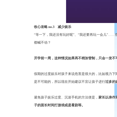
收心攻略
no.3
减少娱乐
“
等一下，我还没有玩好呢
”
、
“
我还要再玩一会儿
”……
都喊不动？
开学前一周，这种情况如果再不稍加管制，只会一发不
假期的过度娱乐对孩子来说危害是很大的，比如视力下
是不可能的，所以现在开始建议不宜让孩子进行
过多的
避免孩子娱乐过度、沉迷手机的方法便是，
家长以身作
子的面长时间打游戏或是看剧等。