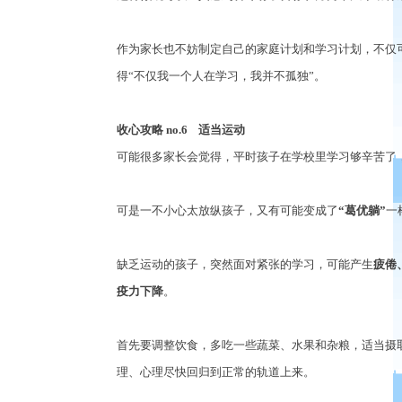
作为家长也不妨制定自己的家庭计划和学习计划，不仅
得
“
不仅我一个人在学习，我并不孤独
”
。
收心攻略
no.6
适当运动
可能很多家长会觉得，平时孩子在学校里学习够辛苦了
可是一不小心太放纵孩子，又有可能变成了
“
葛优躺
”
一
缺乏运动的孩子，突然面对紧张的学习，可能产生
疲倦
疫力下降
。
首先要调整饮食，多吃一些蔬菜、水果和杂粮，适当摄
理、心理尽快回归到正常的轨道上来。