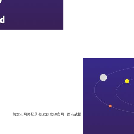
凯发k8网页登录-凯发娱发k8官网
西点战报