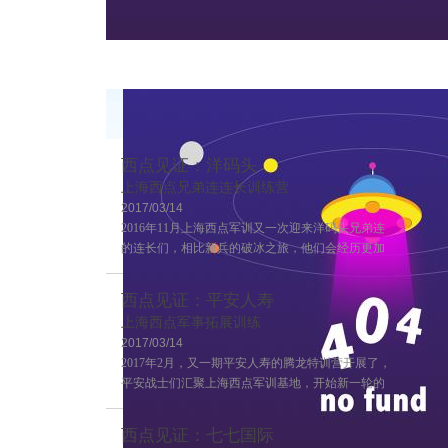
西点见证：洋码头
上海西点兄弟连连长训练营
2017/03/14
2016年11月上海西点军训又一次迎来洋码头兄弟连
的连长们，相比新兵的破冰之旅，他们会经历更加
严格的训练，这也是兄弟连连长训练的第二期，来
一起感受一下连长训练营的风采吧~
西点见证：平安人寿
上海西点军事拓展训练
2017/03/14
2017年2月，又一期平安人寿的腾龙特训营开展了，
平安战士们汇聚上海西点军训基地，开始新一轮的
学习！
西点见证：七七国际