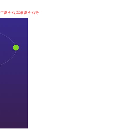
少年
夏
令营,军事
夏
令营等！