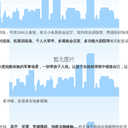
训练，可供
2000
人食宿，有大小各异的会议厅、室内综合训练馆、野战特训场
对战场、拓展训练场、千人大草坪、多规格会议室、多功能大剧院等
相关配套
0
度炫酷体验的军事场景，一秒带孩子入戏。让孩子在枪林弹雨中锻炼自己，让
、更详细，欢迎来实地参观哦
坐镇。
高空、泥潭、穿越障碍、坦克大炮体验
.....
.
给足孩子挑战自我极限的欲望