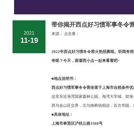
带你揭开西点好习惯军事冬令营
2021
来源： 点击量：
11-19
2022
年西点好习惯冬令营火热招募啦
。
听闻有很
奇呢？今天，跟着西小点一起来看看吧
~
■
地点说明书：
西点好习惯军事冬令营坐落于上海市自然条件优
这里东近海湾国家森林公园、海湾大学城、碧海
西与金山区交界，北与南桥镇相连，近古华园、
■
具体地址：
上海市奉贤区沪杭公路
3368
号