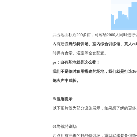
共占地面积近
200
多亩，可容纳
2000
人同时进行
内有建设
野战特训场、室内综合训练馆、真人
cs
时拥有食堂、浴室等全套配置。
ps
：自有基地就是这么赞！
我们不是临时租用搭建的场地，我们就是打造
36
炮火声中成长。
※
温馨提示
以下图片仅为部分设施展示，
如果想了解的更多
01
野战特训场
西点拥有完善的野战特训场，重型武器装备强势