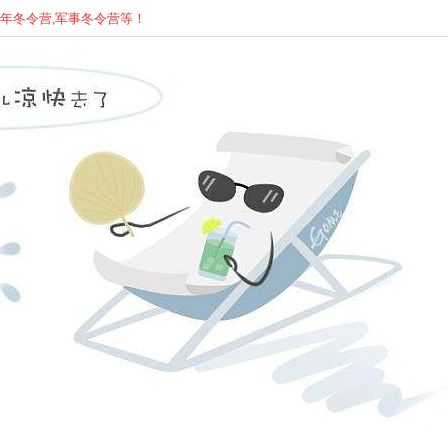
少年
冬
令营,军事
冬
令营等！