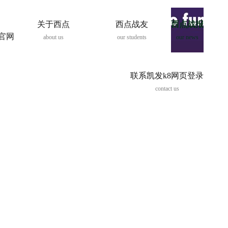
关于西点
西点战友
西点战报
8官网
about us
our students
our news
联系凯发k8网页登录
contact us