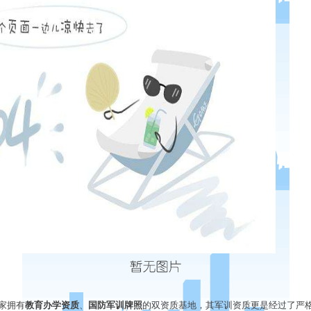
家拥有
教育办学资质
、
国防军训牌照
的双资质基地，其军训资质更是经过了严