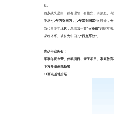
批。
西点战队是由一群有理想、有抱负、有热血、有
秉承
“
少年强则国强，少年富则国富
”
的理念，专
当代青少年现状，总结出一套
”es
秘籍
”
训练方法
课程体系。被誉为中国的
“
西点军校
”
。
青少年业务有：
军事冬夏令营、伴教项目、亲子项目、家庭教育
下方多图高能预警
01
西点基地介绍