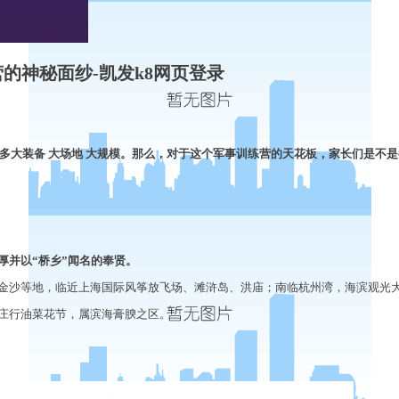
的神秘面纱-凯发k8网页登录
多大装备
大场地 大规模
。
那么，对于这个军事训练营的天花板
，
家长们是不是
厚并以
“
桥乡
”
闻名的奉贤。
金沙等地，临近上海国际风筝放飞场、滩浒岛、洪庙；南临杭州湾，海滨观光
庄行油菜花节，属滨海膏腴之区。