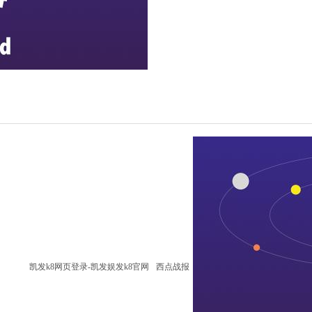
凯发k8网页登录-凯发娱发k8官网
西点战报