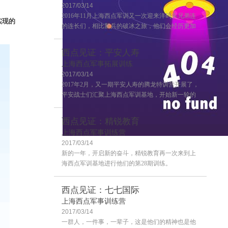
2017/03/14
2016年11月上海西点军训又一次迎来洋码头兄弟连
实现的
的连长们，相比新兵的破冰之旅，他们会经历更加
严格的训练，这也是兄弟连连长训练的第二期，来
一起感受一下连长训练营的风采吧~
西点见证：平安人寿
上海西点军事拓展训练
2017/03/14
2017年2月，又一期平安人寿的腾龙特训营开展了，
平安战士们汇聚上海西点军训基地，开始新一轮的
学习！
西点见证：精锐教育
上海西点军事训练营
2017/03/14
客户评价
新的一年，开启新的奋斗，精锐教育再一次来到上
海西点军训基地进行他们的第28期训练。
西点见证：七七国际
上海西点军事训练营
2017/03/14
一群人，一件事，一辈子，这是他们的精神也是他