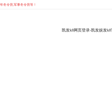
少年
冬
令营,军事
冬
令营等！
凯发k8网页登录-凯发娱发k