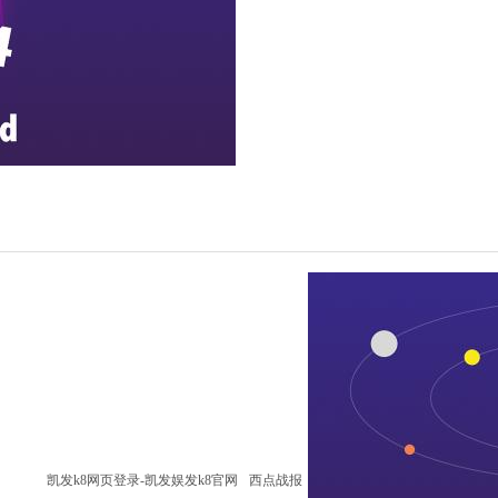
凯发k8网页登录-凯发娱发k8官网
西点战报