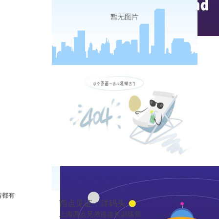
实时热点
情都有
西点见证：洋码头
上海西点兄弟连连长训练营