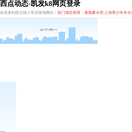
西点动态-凯发k8网页登录
欢迎来到西点猎人军训基地网站！
热门项目推荐：暑期夏令营,上海青少年
冬
令