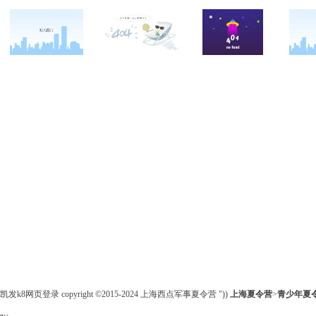
关于西点
军事冬令营
西点战友
西点简介
军事夏令营
变形计
西点价值
企业军训
西点案例
校长致辞
学生军训
客户反馈
西点教官
亲子拓展活动
西点基地
家庭教育
安全措施
客户评价
凯发k8网页登录 copyright ©2015-2024 上海西点军事夏令营 "))
上海夏令营
>
青少年
夏