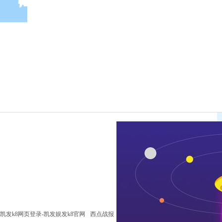
凯发k8网页登录-凯发娱发k8官网
西点战报