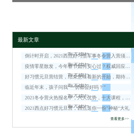
最新文章
倒计时开启，2021西点好习惯军事冬令营入营须知！
疫情零星散发，今年春节如何安心过？权威回应来了！
好习惯元旦营结营，结束意味着新的开始，期待我们下一次的相遇！
临近年末，孩子问我“一切都会好吗？”
2021冬令营火热报名中，六大优势，十大课程，安全保障全面升级！
2021西点好习惯元旦营，西点送你一份”神秘“大礼
查看更多>>