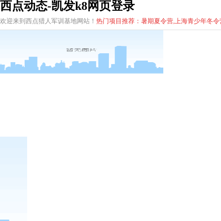
西点动态-凯发k8网页登录
欢迎来到西点猎人军训基地网站！
热门项目推荐：暑期夏令营,上海青少年
冬
令