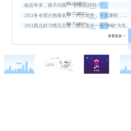
临近年末，孩子问我“一切都会好吗？”
2021冬令营火热报名中，六大优势，十大课程，安全保障全面升级！
2021西点好习惯元旦营，西点送你一份”神秘“大礼
查看更多>>
关于西点
军事冬令营
西点战友
西点简介
军事夏令营
变形计
西点价值
企业军训
西点案例
校长致辞
学生军训
客户反馈
西点教官
亲子拓展活动