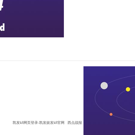
凯发k8网页登录-凯发娱发k8官网
西点战报