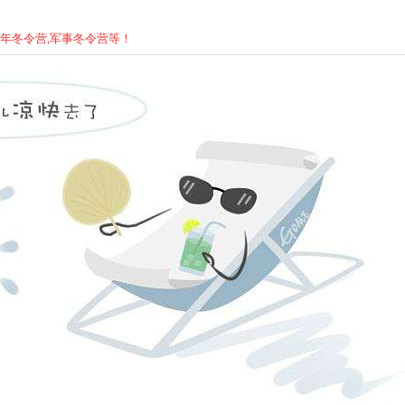
少年
冬
令营,军事
冬
令营等！