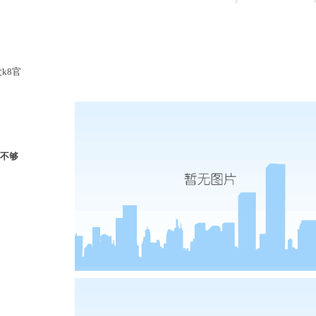
实时热点
k8官
是不够