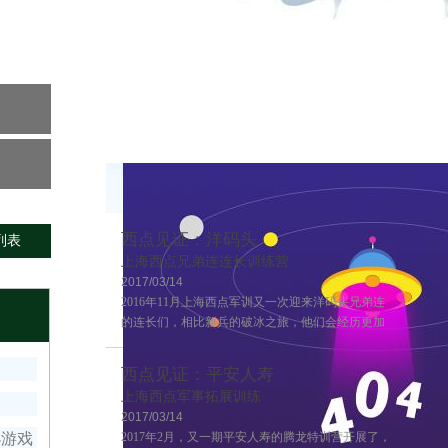
西点见证：洋码头
列表
上海西点兄弟连连长训练营
2017/03/14
2016年11月上海西点军训又一次迎来洋码头兄弟连
的连长们，相比新兵的破冰之旅，他们会经历更加
严格的训练，这也是兄弟连连长训练的第二期，来
一起感受一下连长训练营的风采吧~
西点见证：平安人寿
上海西点军事拓展训练
2017/03/14
小游戏
2017年2月，又一期平安人寿的腾龙特训营开展了，