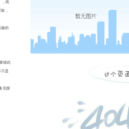
》，统
军歌，
昂扬的
家彼此
不只是
多无限