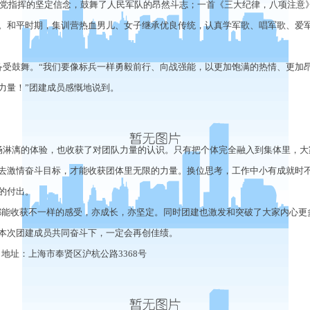
党指挥的坚定信念，鼓舞了人民军队的昂然斗志；一首《三大纪律，八项注意
。
和平时期，集训营热血男儿、女子继承优良传统，认真学军歌、唱军歌、爱
备受鼓舞。
“我们要像标兵一样勇毅前行、向战强能，
以更加饱满的热情、更加
力量！
”团建成员感慨地说到。
畅淋漓的体验，也收获了对团队力量的认识。只有把个体完全融入到集体里，大
去激情奋斗目标，才能收获团体里无限的力量。换位思考，工作中小有成就时
的付出。
能收获不一样的感受，亦成长，亦坚定。同时团建也激发和突破了大家内心更
本次团建成员共同奋斗下，一定会再创佳绩。
地址：上海市奉贤区沪杭公路
3368号