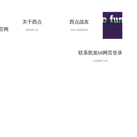
关于西点
西点战友
西点战报
8官网
about us
our students
our news
联系凯发k8网页登录
contact us