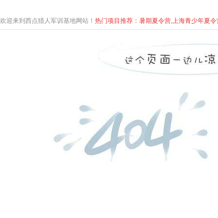
欢迎来到西点猎人军训基地网站！
热门项目推荐：暑期夏令营,上海青少年
夏
令