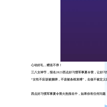
心动好礼，赠送不停！
三八女神节
，
报名
2023西点好习惯军事夏令营
，
让好习
“女性不应该被捆绑
，
不该被条框束缚
”
，
去做不被定义
西点好习惯军事夏令营火热报名中
，
如果你有任何问题