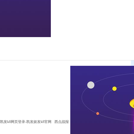
凯发k8网页登录-凯发娱发k8官网
西点战报