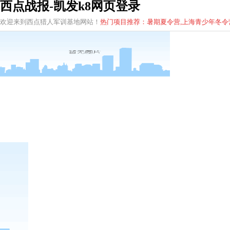
西点战报-凯发k8网页登录
欢迎来到西点猎人军训基地网站！
热门项目推荐：暑期夏令营,上海青少年
冬
令