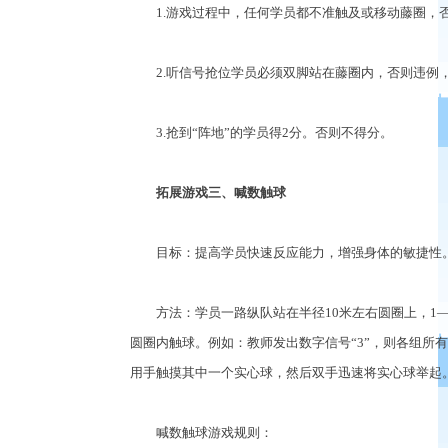
1.游戏过程中，任何学员都不准触及或移动藤圈，否
2.听信号抢位学员必须双脚站在藤圈内，否则违例
3.抢到“阵地”的学员得2分。否则不得分。
拓展游戏三、喊数触球
目标：提高学员快速反应能力，增强身体的敏捷性
方法：学员一路纵队站在半径10米左右圆圈上，1—5
圆圈内触球。例如：教师发出数字信号“3”，则各组所
用手触摸其中一个实心球，然后双手迅速将实心球举起
喊数触球游戏规则：