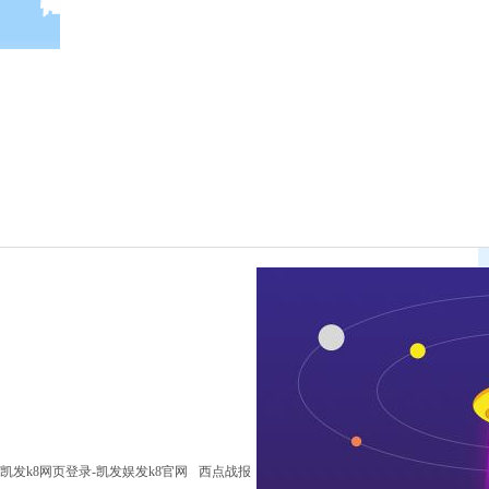
凯发k8网页登录-凯发娱发k8官网
西点战报