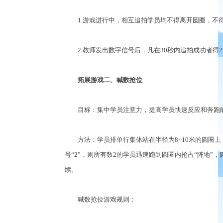
1.游戏进行中，相互追拍学员均不得离开圆圈，不得
2.教师发出数字信号后，凡在30秒内追拍成功者得
拓展游戏二、喊数抢位
目标：集中学员注意力，提高学员快速反应和奔跑
方法：学员排单行集体站在半径为8~10米的圆圈上
号“2”，则所有数2的学员迅速跑到圆圈内抢占“阵地”
续。
喊数抢位游戏规则：