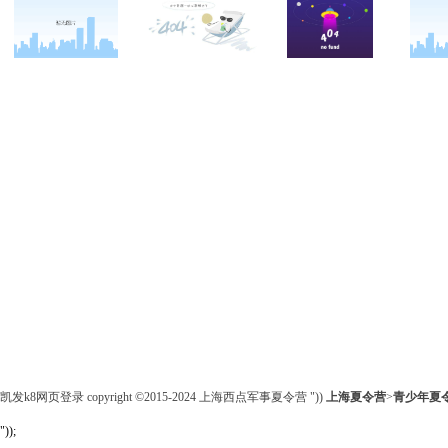
关于西点
军事冬令营
西点战友
西点简介
军事夏令营
变形计
西点价值
企业军训
西点案例
校长致辞
学生军训
客户反馈
西点教官
亲子拓展活动
西点基地
家庭教育
安全措施
客户评价
凯发k8网页登录 copyright ©2015-2024 上海西点军事夏令营 "))
上海夏令营
>
青少年
夏
"));