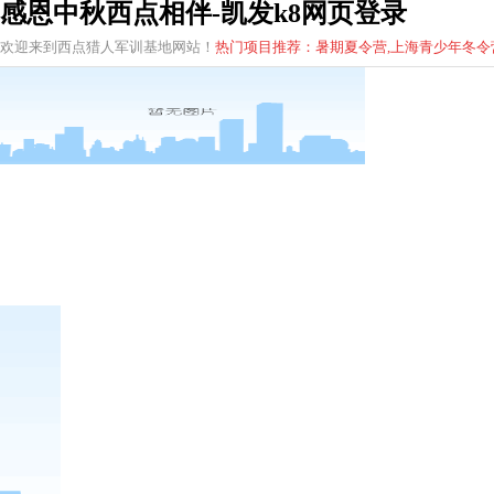
感恩中秋西点相伴-凯发k8网页登录
欢迎来到西点猎人军训基地网站！
热门项目推荐：暑期夏令营,上海青少年
冬
令