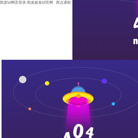
凯发k8网页登录-凯发娱发k8官网
西点课程