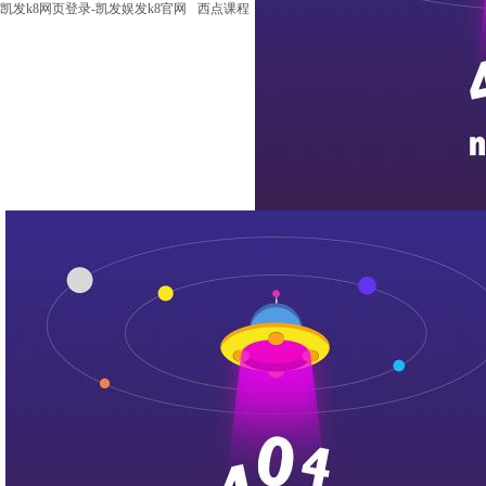
凯发k8网页登录-凯发娱发k8官网
西点课程