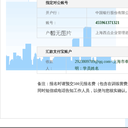
指定对公账号
开户行：
中国银行股份有限
账号：
455961371321
户名：
上海西点企业管理
汇款支付宝账户
收款
2923809789@qq.com
<上海市
人：
明：学员姓名
备注：报名时请预交500元报名费（包含在训练营
同时短信或电话告知工作人员，以便与您核实确认