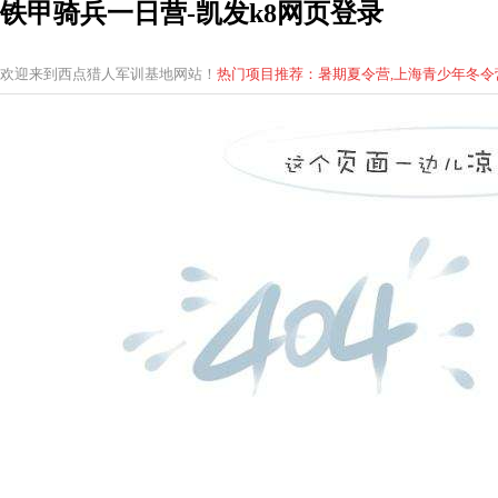
铁甲骑兵一日营-凯发k8网页登录
欢迎来到西点猎人军训基地网站！
热门项目推荐：暑期夏令营,上海青少年
冬
令