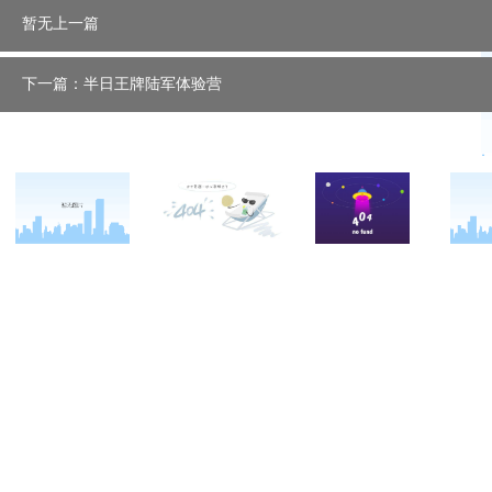
暂无上一篇
下一篇：半日王牌陆军体验营
关于西点
军事冬春令营
西点战友
西点简介
军事夏令营
变形计
西点价值
军事篇
西点案例
校长致辞
会务篇
客户反馈
西点教官
团建篇
西点基地
亲子拓展活动
安全措施
家庭教育