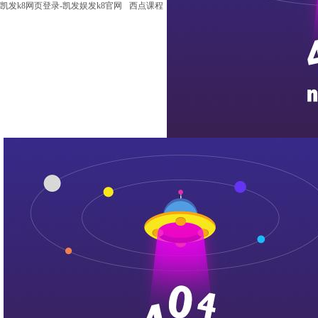
凯发k8网页登录-凯发娱发k8官网
西点课程