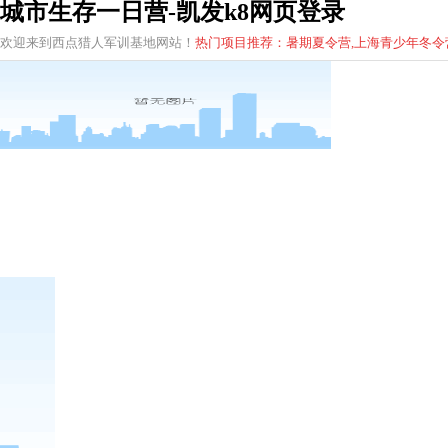
城市生存一日营-凯发k8网页登录
欢迎来到西点猎人军训基地网站！
热门项目推荐：暑期夏令营,上海青少年
冬
令