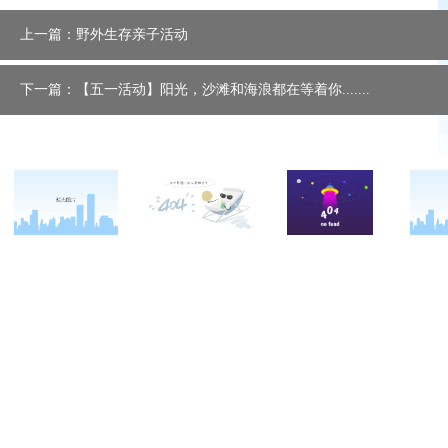
上一篇：野外生存亲子活动
下一篇：【五一活动】阳光，沙滩和海浪都在等着你.......
关于西点
军事冬令营
西点战友
西点简介
军事夏令营
变形计
西点价值
企业军训
西点案例
校长致辞
学生军训
客户反馈
西点教官
亲子拓展活动
西点基地
家庭教育