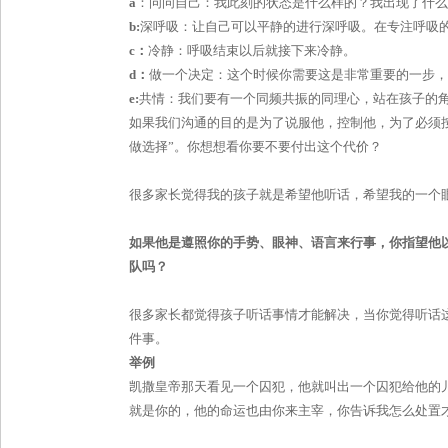
a
：问问自己：我此刻的状态是什么样的？我出现了什么
b:
深呼吸：让自己可以平静的进行深呼吸。在专注呼吸
c
：
冷静：呼吸结束以后就接下来冷静。
d
：
做一个决定：这个时候你需要这是非常重要的一步，
e:
共情：我们要有一个同频共振的同理心，站在孩子的
如果我们沟通的目的是为了说服他，控制他，为了必须
做选择
”
。你想想看你要不要付出这个代价？
很多家长觉得我的孩子就是希望他听话，希望我的一个
如果他是遵照你的手势、眼神、语言来行事，你指望他
队吗？
很多家长都觉得孩子听话事情才能解决，当你觉得听话
件事。
举例
凯撒皇帝那天看见一个囚犯，他就叫出一个囚犯给他的
就是你的，他的命运也由你来主宰，你告诉我怎么处置