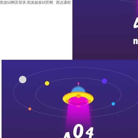
凯发k8网页登录-凯发娱发k8官网
西点课程