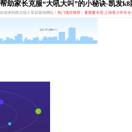
帮助家长克服“大吼大叫”的小秘诀-凯发k
欢迎来到西点猎人军训基地网站！
热门项目推荐：暑期夏令营,上海青少年
冬
令