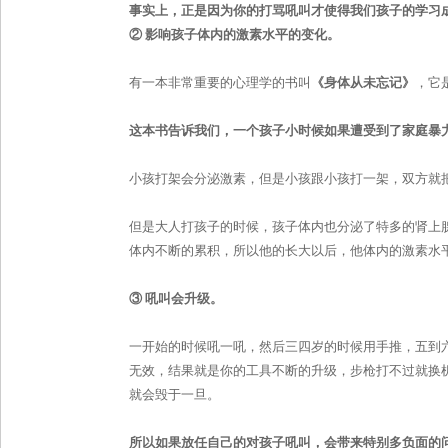
事实上，正是因为你的打骂吼叫才使得我们孩子的学习
②
影响孩子体内的激素水平的变化。
有一本非常重要的心理学的书叫
《身体从未忘记》
，它
这本书告诉我们，一个孩子小时候如果遭受到了家庭暴
小孩打架会分泌激素，但是小孩跟小孩打一架，双方就
但是大人打孩子的时候，孩子体内也分泌了特多的肾上
体内不断的累积，所以他的长大以后，他体内的激素水
③
吼叫会升级。
一开始的时候吼一吼，然后三四岁的时候用手推，五到
无效，结果就是你的工具不断的升级，步枪打不过就换
就会毁于一旦。
所以如果放任自己的对孩子吼叫，会带来特别多负面的