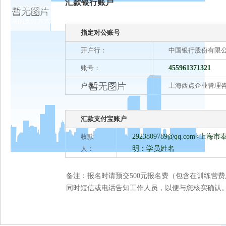
汇款银行账户
凯发娱发k8官
网的支付方式
指定对公账号
开户行：
中国银行股份有限
账号：
455961371321
户名：
上海西点企业管理
汇款支付宝账户
收款
2923809789@qq.com
<上海市
人：
明：学员姓名
备注：报名时请预交500元报名费（包含在训练营
同时短信或电话告知工作人员，以便与您核实确认