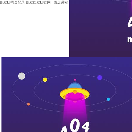
凯发k8网页登录-凯发娱发k8官网
西点课程