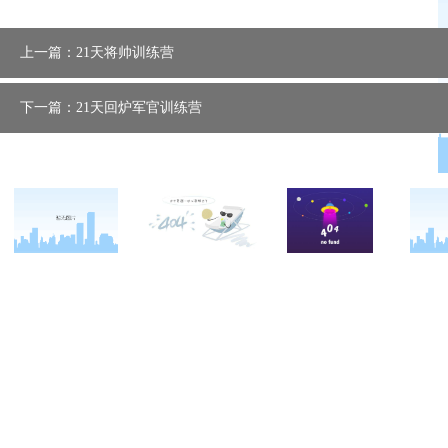
上一篇：21天将帅训练营
下一篇：21天回炉军官训练营
关于西点
军事冬令营
西点战友
西点简介
军事夏令营
变形计
西点价值
企业军训
西点案例
校长致辞
学生军训
客户反馈
西点教官
亲子拓展活动