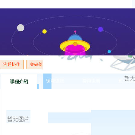
陆军主要通过培养孩子习惯的行为训练，帮助学员养成良好的生
散等习惯，通过队列和自己动手洗衣服，内务整理，培养孩子吃
神，受挫力和让孩子学会感恩，学会珍惜现在的生活，从而激发
作，成为一个受欢迎的人。
沟通协作
突破创新
团队精神
团队信任
激发积极性
课程流程
费用说明
预订须
课程介绍
课程介绍