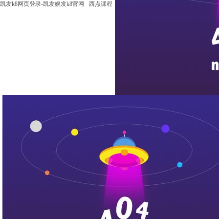
凯发k8网页登录-凯发娱发k8官网
西点课程