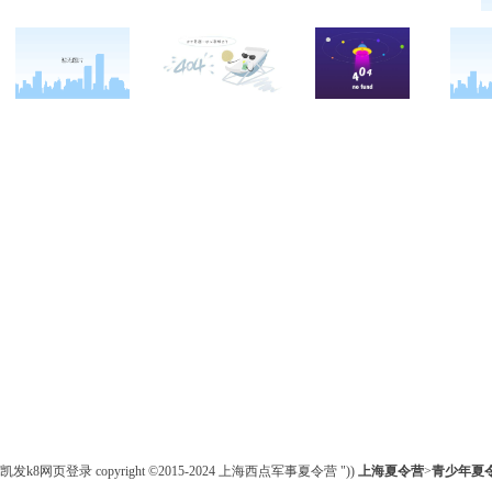
关于西点
军事夏令营
西点战友
西点简介
军事冬令营
变形计
西点价值
企业军训
西点案例
校长致辞
学生军训
客户反馈
西点教官
亲子拓展活动
西点基地
家庭教育
安全措施
客户评价
凯发k8网页登录 copyright ©2015-2024 上海西点军事夏令营 "))
上海夏令营
>
青少年
夏