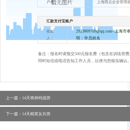
户名：
上海西点企业管理
汇款支付宝账户
收款
2923809789@qq.com
<上海市
人：
明：学员姓名
备注：报名时请预交500元报名费（包含在训练营
同时短信或电话告知工作人员，以便与您核实确认
上一篇：14天将帅特战营
下一篇：14天精英女兵营