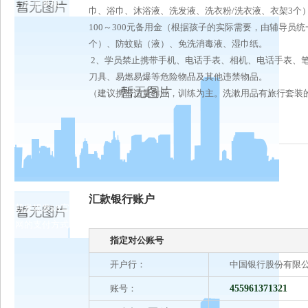
注意事项
巾、浴巾、沐浴液、洗发液、洗衣粉/洗衣液、衣架3个
100～300元备用金（根据孩子的实际需要，由辅导员
个）、防蚊贴（液）、免洗消毒液、湿巾纸。
2、学员禁止携带手机、电话手表、相机、电话手表、
刀具、易燃易爆等危险物品及其他违禁物品。
（建议携带适量作业，训练为主。洗漱用品有旅行套装
汇款银行账户
凯发娱发k8官
网的支付方式
指定对公账号
开户行：
中国银行股份有限
账号：
455961371321