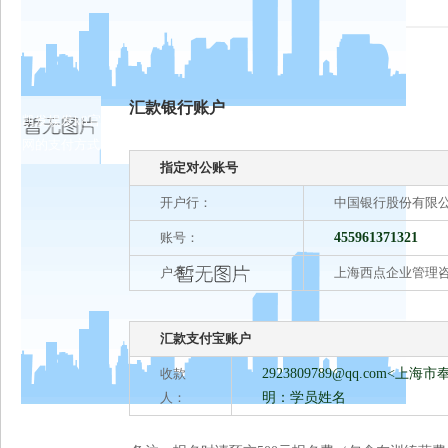
汇款银行账户
凯发娱发k8官
网的支付方式
指定对公账号
开户行：
中国银行股份有限
账号：
455961371321
户名：
上海西点企业管理
汇款支付宝账户
收款
2923809789@qq.com
<上海市
人：
明：学员姓名