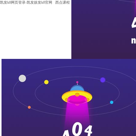
凯发k8网页登录-凯发娱发k8官网
西点课程