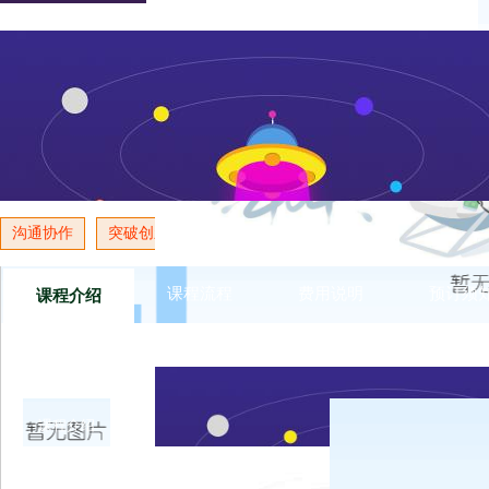
陆军主要通过培养孩子习惯的行为训练，帮助学员养成良好的生
散等习惯，通过队列和自己动手洗衣服，内务整理，培养孩子吃
神，受挫力和让孩子学会感恩，学会珍惜现在的生活，从而激发
作，成为一个受欢迎的人。
沟通协作
突破创新
团队精神
团队信任
激发积极性
课程流程
费用说明
预订须
课程介绍
课程介绍