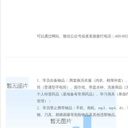
可以通过网站、微信公众号或者直接拨打电话：400-992-6696
1、学员自备物品： 两套换洗衣服（内衣、棉厚外套）
注意事项
筒（普通型手电筒）、面巾纸、带盖水杯、洗漱用品（
个人特需药品（基地备有常用药品）、学习用具（寒假作
管理）；
2、学员禁止携带物品：手机、相机、mp3、mp4、d
物、刀具、易燃易爆等危险物品及其他违禁物品。