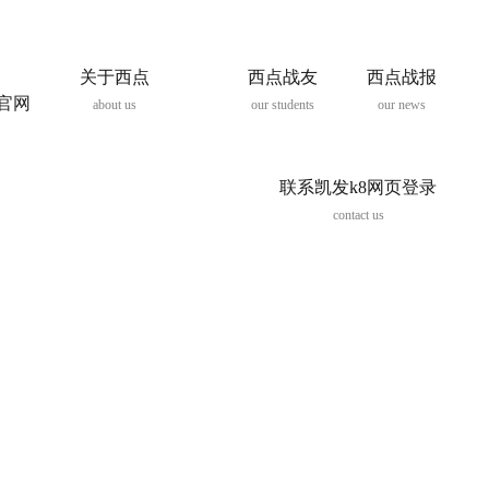
关于西点
西点战友
西点战报
8官网
about us
our students
our news
联系凯发k8网页登录
contact us