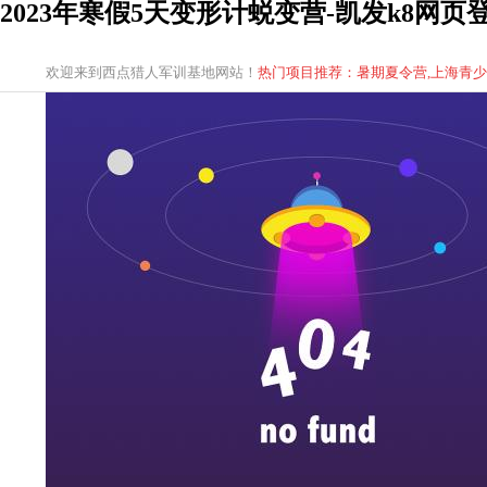
2023年寒假5天变形计蜕变营-凯发k8网页
欢迎来到西点猎人军训基地网站！
热门项目推荐：暑期夏令营,上海青