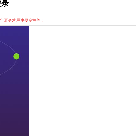
登录
少年
夏
令营,军事
夏
令营等！