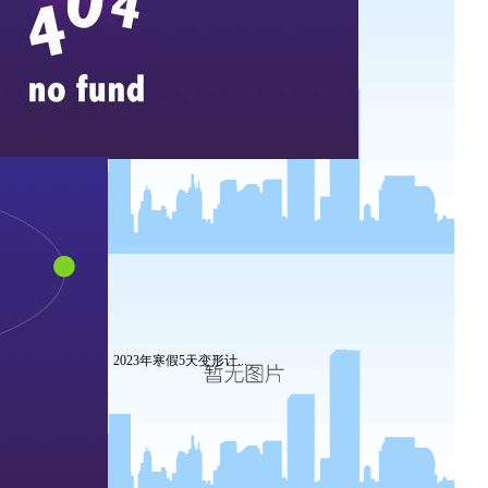
会务篇
团建篇
亲子拓展
家庭教
2023年寒假5天变形计...