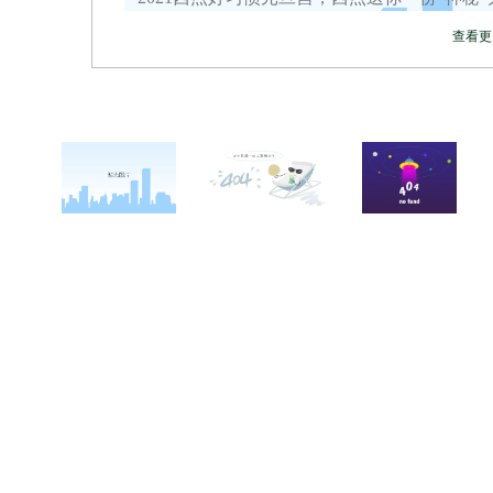
查看更
关于西点
军事冬令营
西点战友
西点简介
军事夏令营
变形计
西点价值
企业军训
西点案例
校长致辞
学生军训
客户反馈
西点教官
亲子拓展活动
西点基地
家庭教育
安全措施
客户评价