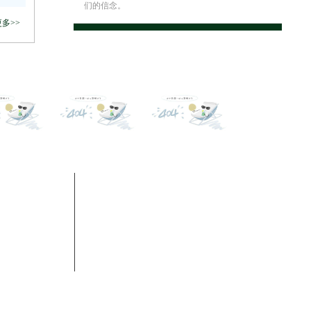
们的信念。
多>>
contact
联系凯发k8网页登录
地址：上海奉贤柘林镇沪杭公路3368号
联系电话：400-992-6696