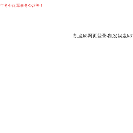
少年
冬
令营,军事
冬
令营等！
凯发k8网页登录-凯发娱发k