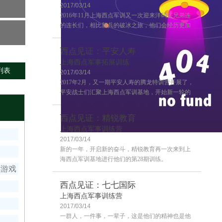
2017/03/14
2016年11月上海西点军训又一次迎来洋码头兄弟连
的连长们，相比新兵的破冰之旅，他们会经历更加
严格的训练，这也是兄弟连连长训练的第二期，来
一起感受一下连长训练营的风采吧~
西点见证：平安人寿
上海西点军事拓展训练
列表
2017/03/14
2017年2月，又一期平安人寿的腾龙特训营开展了，
平安战士们汇聚上海西点军训基地，开始新一轮的
学习！
西点见证：精锐教育
上海西点军事训练营
2017/03/14
客户评价
新的一年，开启新的奋斗，精锐教育再一次来到上
海西点军训基地进行他们的第28期训练。
小游戏
西点见证：七七国际
上海西点军事训练营
2017/03/14
一群人，一件事，一辈子，这是他们的精神也是他