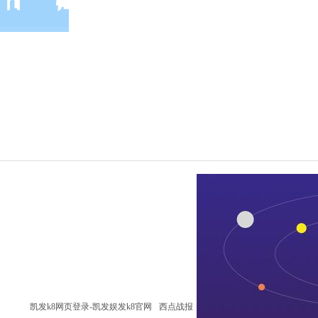
凯发k8网页登录-凯发娱发k8官网
西点战报