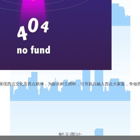
现西点文化及西点精神，为新兵树立榜样，引导新兵融入西点大家庭，争做