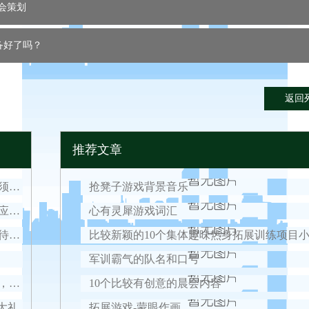
会策划
备好了吗？
返回
推荐文章
倒计时开启，2021西点好习惯军事冬令营入营须知！
抢凳子游戏背景音乐
疫情零星散发，今年春节如何安心过？权威回应来了！
心有灵犀游戏词汇
好习惯元旦营结营，结束意味着新的开始，期待我们下一次的相遇！
比较新颖的10个集体趣味热身拓展训练项目
军训霸气的队名和口号
2021冬令营火热报名中，六大优势，十大课程，安全保障全面升级！
10个比较有创意的晨会内容
大礼
拓展游戏-蒙眼作画