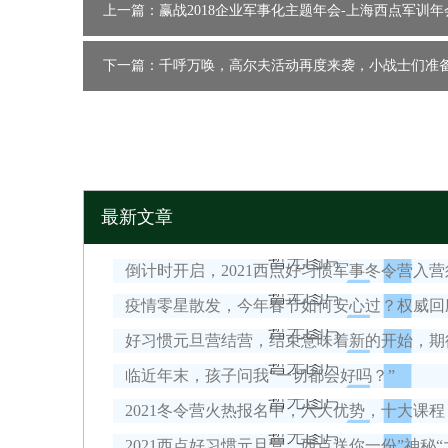
上一篇：赢战2018企业军事化主题年会-上海西点军训年
下一篇：千呼万唤，高尔夫活动再度来袭，小战士们准
最新文章
临近年末，孩子问我“一切都会好吗？”
2021西点好习惯元旦营，西点送你一份”神秘“