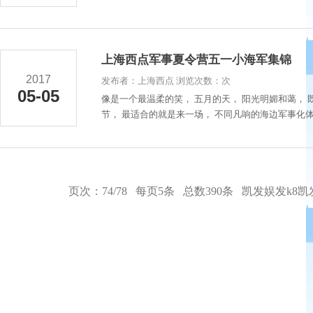
上海西点军事夏令营五一小海军集锦
2017
发布者：上海西点 浏览次数：次
05-05
像是一个最温柔的笑， 五月的天， 阳光明媚和蔼，
节， 最适合的就是来一场， 不同凡响的海边军事化体验
页次：74/78 每页5条 总数390条
凯发娱发k8凯