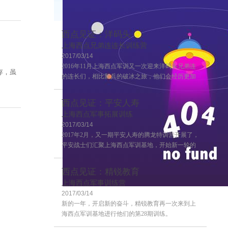
西点见证：洋码头
上海西点兄弟连连长训练营
2017/03/14
2016年11月上海西点军训又一次迎来洋码头兄弟连
存，虽
的连长们，相比新兵的破冰之旅，他们会经历更加
严格的训练，这也是兄弟连连长训练的第二期，来
一起感受一下连长训练营的风采吧~
西点见证：平安人寿
上海西点军事拓展训练
2017/03/14
2017年2月，又一期平安人寿的腾龙特训营开展了，
平安战士们汇聚上海西点军训基地，开始新一轮的
学习！
西点见证：精锐教育
上海西点军事训练营
2017/03/14
客户评价
新的一年，开启新的奋斗，精锐教育再一次来到上
海西点军训基地进行他们的第28期训练。