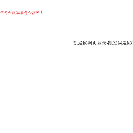
少年
冬
令营,军事
冬
令营等！
凯发k8网页登录-凯发娱发k