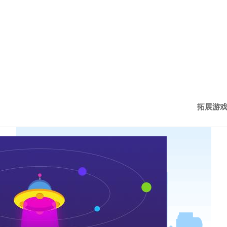
拓展游
西点新
西点动
历程下