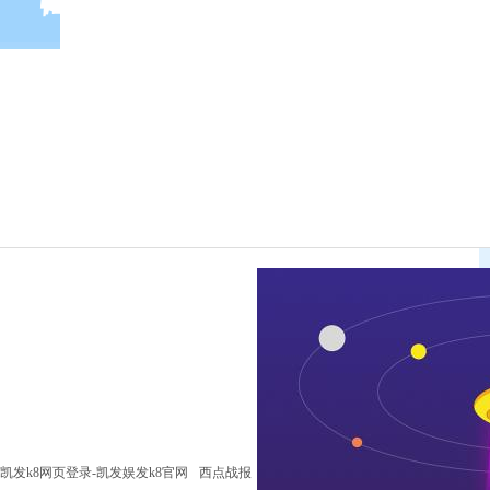
凯发k8网页登录-凯发娱发k8官网
西点战报