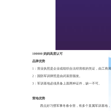
100000
妈妈高度认可
品牌优势
1
：营业执照是企业或组织合法经营权的凭证，由工商
2
：
国防军训牌照
是由
武装部
颁发。
3
：
军训基地
必须具备上面两种证件，缺一不可。
营地优势
西点好习惯军事冬春令营，有多个直属军训基地，