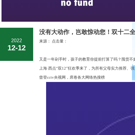
没有大动作，岂敢惊动您！双十二全
2022
来源： 点击量：
12-12
又是一年剁手时
，
孩子的教育你提前打算了吗？囤货不
上海
·
西点
“
双
12”
狂欢季来了
，
为所有父母实力推荐、强
曾登
cctv
央视网
，
席卷各大网络热搜榜