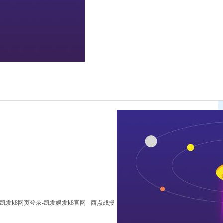
凯发k8网页登录-凯发娱发k8官网
西点战报