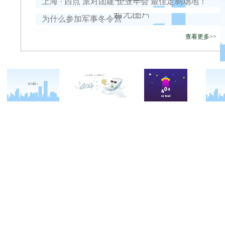
上海 · 西点 派对团建 企业年会 最佳定制场地！
为什么参加军事冬令营
查看更多>>
关于西点
军事冬春令营
西点战友
西点简介
军事夏令营
变形计
西点价值
军事篇
西点案例
校长致辞
会务篇
客户反馈
西点教官
团建篇
西点基地
亲子拓展活动
安全措施
家庭教育
客户评价