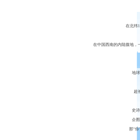
在北纬
1
在中国西南的内陆腹地，
地球
超
史诗
企图
那
“
你