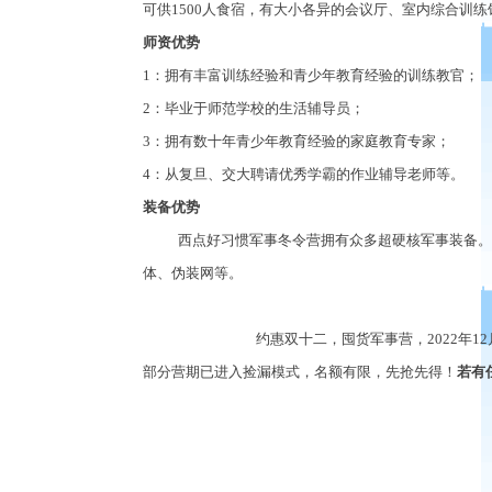
可供
1500
人食宿，有大小各异的会议厅、室内综合训练
师资优势
1
：拥有丰富训练经验和青少年教育经验的训练教官；
2
：毕业于师范学校的生活辅导员；
3
：拥有数十年青少年教育经验的家庭教育专家；
4
：从复旦、交大聘请优秀学霸的作业辅导老师等。
装备优势
西点好习惯军事冬令营拥有众多超硬核军事装备。
体、伪装网等。
约惠双十二
，
囤货军事营
，2022
年
12
部分营期已进入捡漏模式，名额有限，先抢先得！
若有