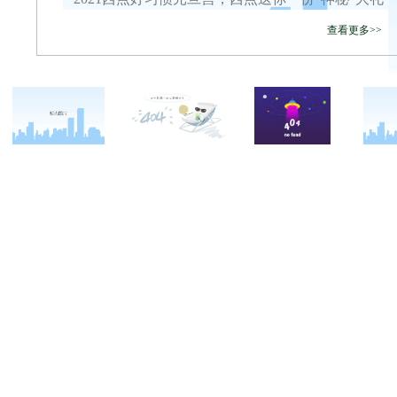
查看更多>>
关于西点
军事冬令营
西点战友
西点简介
军事夏令营
变形计
西点价值
企业军训
西点案例
校长致辞
学生军训
客户反馈
西点教官
亲子拓展活动
西点基地
家庭教育
安全措施
客户评价