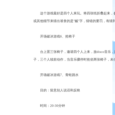
这个游戏最好是四个人来玩。将四张纸折叠起来，参加
或其他细节来猜出谁拿的是"贼"字，猜错的要罚，有猜到
开场破冰游戏6、抢椅子
台上置三张椅子，邀请四个人上来，放disco音乐
子，三个人续前动作，当音乐骤停时抢坐两张椅子，未
开场破冰游戏7、青蛙跳水
目的：留意别人说话和反映
时间：20-30分钟