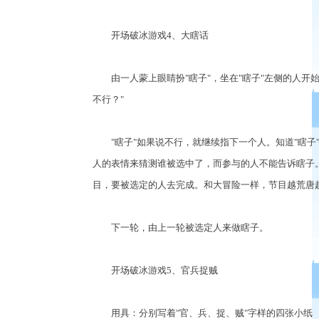
开场破冰游戏4、大瞎话
由一人蒙上眼睛扮"瞎子"，坐在"瞎子"左侧的人开始
不行？"
"瞎子"如果说不行，就继续指下一个人。知道"瞎子"
人的表情来猜测谁被选中了，而参与的人不能告诉瞎子
目，要被选定的人去完成。和大冒险一样，节目越荒唐
下一轮，由上一轮被选定人来做瞎子。
开场破冰游戏5、官兵捉贼
用具：分别写着"官、兵、捉、贼"字样的四张小纸