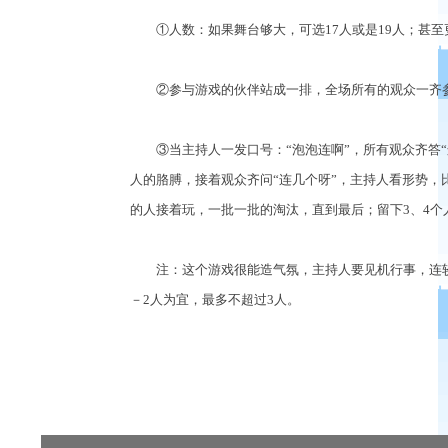
①人数：如果舞台够大，可选17人或是19人；甚至更
②参与游戏的伙伴站成一排，全场所有的观众一齐
③当主持人一发口号：“泡泡连啊”，所有观众齐答“
人的胳膊，接着观众齐问“连几个呀”，主持人看形势，比
的人接着玩，一批一批的淘汰，直到最后；留下3、4个
注：这个游戏很能造气氛，主持人要见机行事，连较
－2人为宜，最多不超过3人。