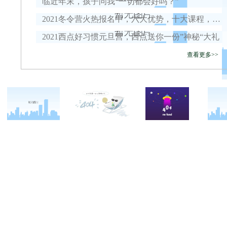
临近年末，孩子问我“一切都会好吗？”
2021冬令营火热报名中，六大优势，十大课程，安全保障全面升级！
2021西点好习惯元旦营，西点送你一份”神秘“大礼
查看更多>>
关于西点
军事冬令营
西点战友
西点简介
军事夏令营
变形计
西点价值
企业军训
西点案例
校长致辞
学生军训
客户反馈
西点教官
亲子拓展活动
西点基地
家庭教育