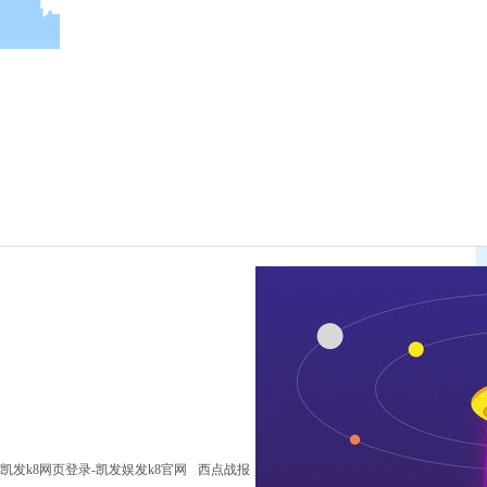
凯发k8网页登录-凯发娱发k8官网
西点战报