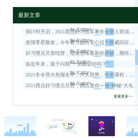
最新文章
倒计时开启，2021西点好习惯军事冬令营入营须知！
疫情零星散发，今年春节如何安心过？权威回应来了！
好习惯元旦营结营，结束意味着新的开始，期待我们下一次的相遇！
临近年末，孩子问我“一切都会好吗？”
2021冬令营火热报名中，六大优势，十大课程，安全保障全面升级！
2021西点好习惯元旦营，西点送你一份”神秘“大礼
查看更多>>