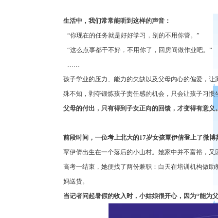
生活中，我们常常能听到这样的声音：
“你现在的任务就是好好学习，别的不用你管。
”
“这么点事都干不好，不用你了，回房间做作业吧。
”
……
孩子学业的压力、能力的欠缺以及父母内心的偏爱，让
殊不知，剥夺锻炼孩子责任感的机会，只会让孩子习惯
父母的付出，只有得到子女正向的回馈，才变得有意义
前段时间，一位考上北大的
17
岁女孩覃伊倩登上了微博
覃伊倩出生在一个落后的小山村。她家中并不富裕，又
高考一结束，她便找了两份兼职：白天在培训机构做助
妈送货。
当记者问起暑假的收入时，小姑娘很开心，因为
“
能为