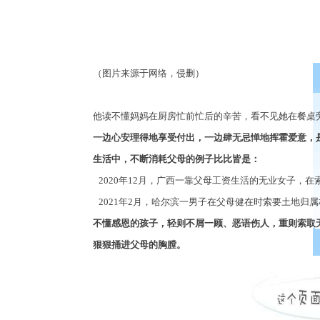
（图片来源于网络，侵删）
他读不懂妈妈在厨房忙前忙后的辛苦，看不见她在餐桌
一边心安理得地享受付出，一边肆无忌惮地挥霍爱意，
生活中，不断消耗父母的例子比比皆是：
2020年
12
月，广西一靠父母工资生活的无业女子，在
2021年
2
月，哈尔滨一男子在父母健在时索要土地归属
不懂感恩的孩子，轻则不屑一顾、恶语伤人，重则索取
狠狠捅进父母的胸膛。