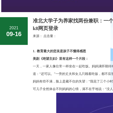
准北大学子为养家找两份兼职：一个
2021
k8网页登录
09-16
来源： 点击量：
1.
教育最大的悲哀是孩子不懂得感恩
美剧《绝望主妇》里有这样一个片段：
一天，一家人像往常一样坐在一起吃饭。妈妈满怀期待
道：
“
还可以。
”
一旁的丈夫和女儿只顾着吃饭，都不应
妈妈有些不满，脸上是藏不住的失望：
“
我花了三个小时
可儿子全然体会不到妈妈的心情，满不在乎地说：
“
没人