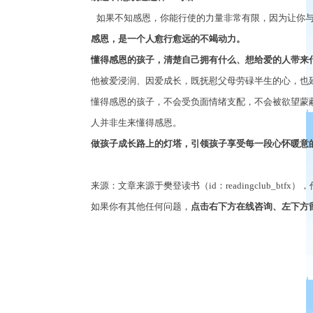
如果不知感恩，你能行使的力量非常有限，因为让你
感恩，是一个人愈行愈远的不竭动力。
懂得感恩的孩子，清楚自己拥有什么、想给爱的人带来
他被爱浸润、因爱成长，既抚慰父母劳碌半生的心，也
懂得感恩的孩子，不会受负面情绪支配，不会被欲望蒙
人并非生来懂得感恩。
做孩子成长路上的灯塔，引领孩子享受每一段心怀暖意
来源：文章来源于樊登读书（
id
：
readingclub_btfx
），
如果你有其他任何问题，
点击右下方在线咨询、左下方