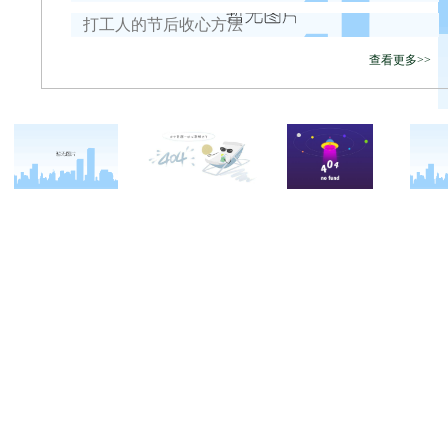
打工人的节后收心方法
查看更多>>
关于西点
军事夏令营
西点战友
西点简介
军事冬令营
变形计
西点价值
企业军训
西点案例
校长致辞
学生军训
客户反馈
西点教官
亲子拓展活动
西点基地
家庭教育
安全措施
客户评价