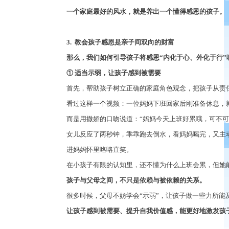
一个家庭最好的风水，就是养出一个懂得感恩的孩子。
3.
教会孩子感恩是亲子间双向的财富
那么，我们如何引导孩子将感恩
“
内化于心、外化于行
”
①
适当示弱，让孩子感到被需要
首先，帮助孩子树立正确的家庭角色观念，把孩子从责
看过这样一个视频：一位妈妈下班回家后刚准备休息，
而是用撒娇的口吻说道：
“
妈妈今天上班好累哦，可不可
女儿反应了两秒钟，乖乖跑去倒水，看妈妈喝完，又主
进妈妈怀里咯咯直笑。
在小孩子有限的认知里，还不懂为什么上班会累，但她
孩子与父母之间，不只是依赖与被依赖的关系。
很多时候，父母不妨学会
“
示弱
”
，让孩子做一些力所能
让孩子感到被需要、提升自我价值感，能更好地激发孩