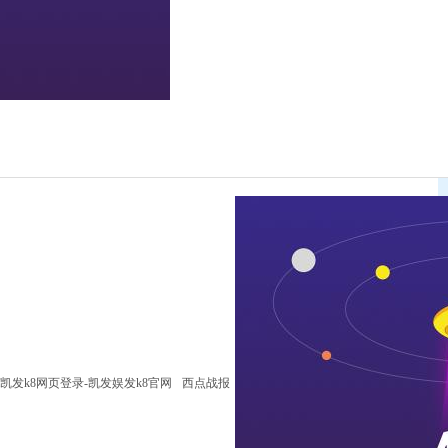
凯发k8网页登录-凯发娱发k8官网
西点战报