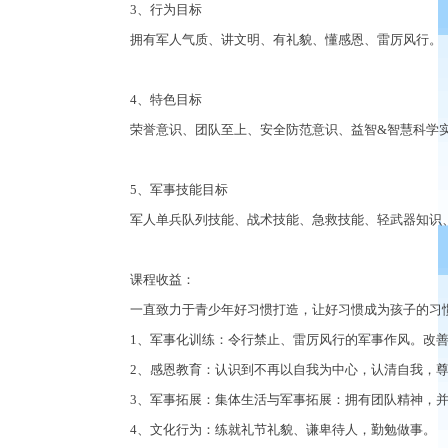
3
、行为目标
拥有军人气质、讲文明、有礼貌、懂感恩、雷厉风行。
4
、特色目标
荣誉意识、团队至上、安全防范意识、益智
&
智慧科学
5
、军事技能目标
军人单兵队列技能、战术技能、急救技能、轻武器知识
课程收益：
一直致力于青少年好习惯打造，让好习惯成为孩子的习
1
、军事化训练：令行禁止、雷厉风行的军事作风。改
2
、感恩教育：认识到不再以自我为中心，认清自我，
3
、军事拓展：集体生活与军事拓展：拥有团队精神，
4
、文化行为：练就礼节礼貌、谦卑待人，勤勉做事。