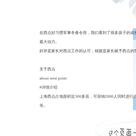
在西点好习惯军事冬春令营
，
我们看到了很多孩子的成
最大动力
。
好评是家长对西点工作的认可；锦旗是家长赋予西点的
关于西点
about west point
#
详情介绍
上海西点占地面积近
300
多亩，可容纳
2000
人同时进行
等。