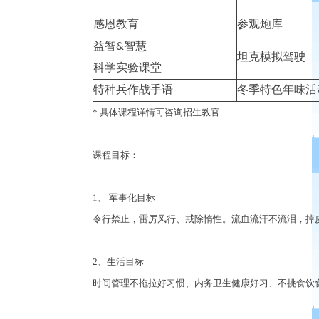
感恩教育
参观炮库
益智
&
智慧
坦克模拟驾驶
科学实验课堂
特种兵作战手语
冬季特色年味活
*
具体课程详情可咨询招生教官
课程目标：
1
、
军事化目标
令行禁止，雷厉风行、戒除惰性。流血流汗不流泪，掉
2
、生活目标
时间管理不拖拉好习惯、内务卫生健康好习、不挑食饮