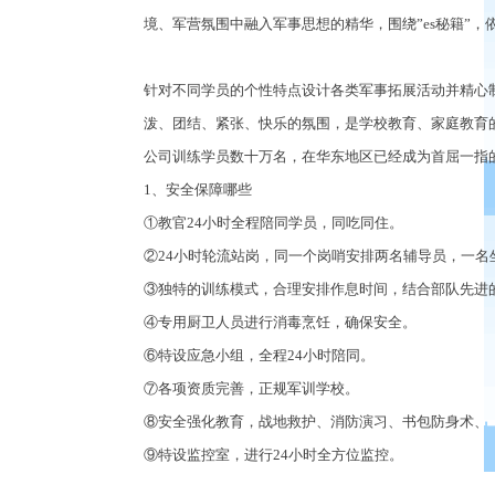
境、军营氛围中融入军事思想的精华，围绕
”es
秘籍
”
，
针对不同学员的个性特点设计各类军事拓展活动并精心
泼、团结、紧张、快乐的氛围，是学校教育、家庭教育
公司训练学员数十万名，在华东地区已经成为首屈一指
1
、安全保障哪些
①
教官
24
小时全程陪同学员，同吃同住。
②24
小时轮流站岗，同一个岗哨安排两名辅导员，一名
③
独特的训练模式，合理安排作息时间，结合部队先进
④
专用厨卫人员进行消毒烹饪，确保安全。
⑥
特设应急小组，全程
24
小时陪同。
⑦
各项资质完善，正规军训学校。
⑧
安全强化教育，战地救护、消防演习、书包防身术、
⑨
特设监控室，进行
24
小时全方位监控。