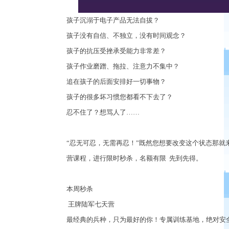
孩子沉溺于电子产品无法自拔？
孩子没有自信、不独立，没有时间观念？
孩子的抗压受挫承受能力非常差？
孩子作业磨蹭、拖拉、注意力不集中？
追在孩子的后面安排好一切事物？
孩子的很多坏习惯您都看不下去了？
忍不住了？想骂人了
……
“
忍无可忍，无需再忍！
”
既然您想要改变这个状态那就
营课程
，
进行限时秒杀
，
名额有限
先到先得
。
本周秒杀
王牌陆军七天营
最经典的兵种，只为最好的你！专属训练基地，绝对安