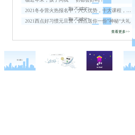
2021冬令营火热报名中，六大优势，十大课程，安全保障全面升级！
2021西点好习惯元旦营，西点送你一份”神秘“大礼
查看更多>>
关于西点
军事冬令营
西点战友
西点简介
军事夏令营
变形计
西点价值
企业军训
西点案例
校长致辞
学生军训
客户反馈
西点教官
亲子拓展活动
西点基地
家庭教育