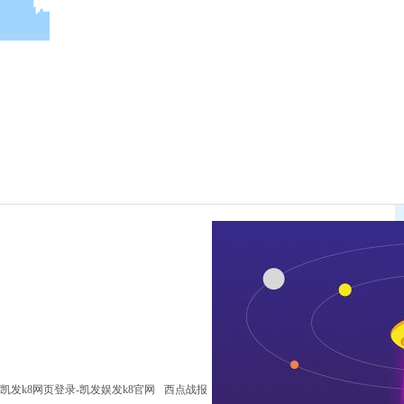
凯发k8网页登录-凯发娱发k8官网
西点战报