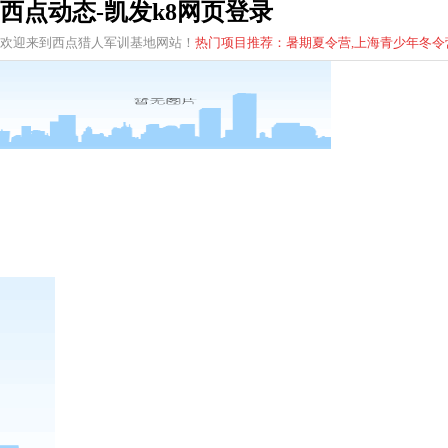
西点动态-凯发k8网页登录
欢迎来到西点猎人军训基地网站！
热门项目推荐：暑期夏令营,上海青少年
冬
令