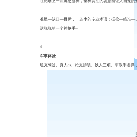
在靶场上一次屏息凝神，全神贯注的姿态能让人自觉的
准星
—
缺口
—
目标，一连串的专业术语；据枪
—
瞄准
—
活脱脱的一个神枪手
~
4
军事体验
坦克驾驶、真人
cs
、枪支拆装、铁人三项、军歌手语操