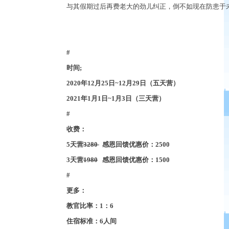
与其假期过后再费老大的劲儿纠正，倒不如现在防患于
#
时间
;
2020
年
12
月
25
日
~12
月
29
日（五天营）
2021
年
1
月
1
日
~1
月
3
日（三天营）
#
收费：
5
天营
3280
感恩回馈优惠价：
2500
3
天营
1980
感恩回馈优惠价：
1500
#
更多：
教官比率：
1
：
6
住宿标准：
6
人间