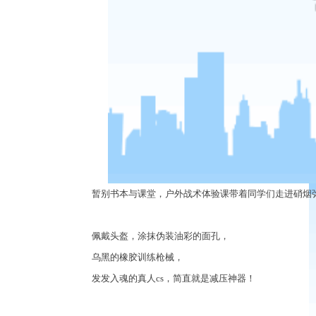
暂别书本与课堂，户外战术体验课带着同学们走进硝烟
佩戴头盔，涂抹伪装油彩的面孔，
乌黑的橡胶训练枪械，
发发入魂的真人
cs
，简直就是减压神器！