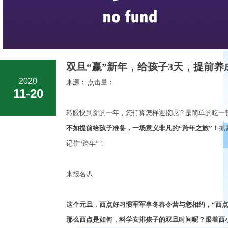
双旦“赢”新年，给孩子3天，提前养
2020
来源： 点击量：
11-20
转眼快到新的一年，您打算怎样迎接呢？是简单的吃一
不如提前给孩子准备
，
一场意义非凡的
“
跨年之旅
”
！
抓
记住
“
跨年
”
！
来报名叭
这个元旦
，
西点好习惯军军事冬春令营与您相约
，
“
西
那么西点是如何
，
科学安排孩子的双旦时间呢？跟着西