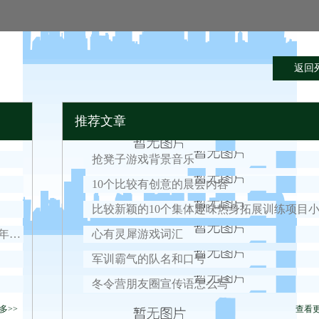
返回
推荐文章
抢凳子游戏背景音乐
10个比较有创意的晨会内容
比较新颖的10个集体趣味热身拓展训练项目
参加军事冬令营原来这么多好处，简直是青少年的必备首选！
心有灵犀游戏词汇
！
军训霸气的队名和口号
冬令营朋友圈宣传语怎么写
多>>
查看更