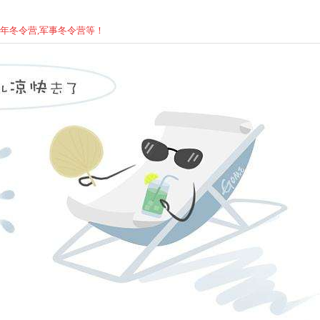
少年
冬
令营,军事
冬
令营等！