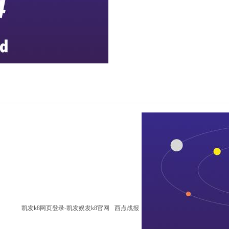
凯发k8网页登录-凯发娱发k8官网
西点战报