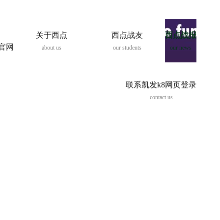
关于西点
西点战友
西点战报
8官网
about us
our students
our news
联系凯发k8网页登录
contact us