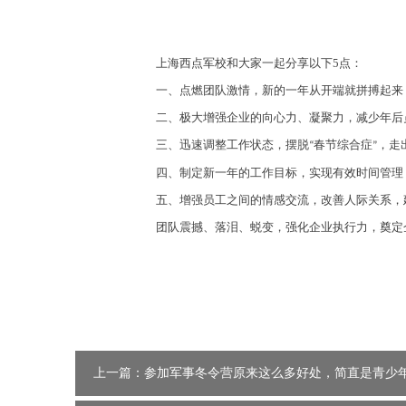
上海西点军校
和大家一起分享以下
5
点
：
一
、点燃团队激情，新的一年从开端就拼搏起来
二
、极大增强企业的向心力、凝聚力，减少年后
三
、迅速调整工作状态，摆脱
春节综合症
，走
“
”
四
、制定新一年的工作目标，实现有效时间管理
五、增强员工之间的情感交流，改善人际关系，
团队震撼、落泪、蜕变，强化企业执行力，奠定
上一篇：参加军事冬令营原来这么多好处，简直是青少