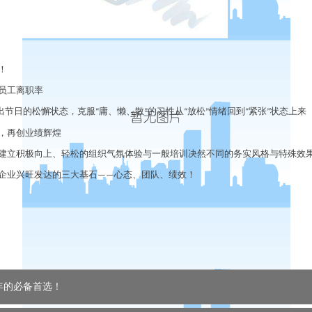
！
员工离职率
出节日的松懈状态，克服
庸、懒、散
的习性从
放松
情绪回到
紧张
状态上来
“
”
“
”
“
”
，再创业绩辉煌
建立积极向上、轻松的组织气氛体验与一般培训决然不同的务实风格与特殊效
企业兴旺发达的三大基石
心态、团队、绩效！
——
年的必备首选！