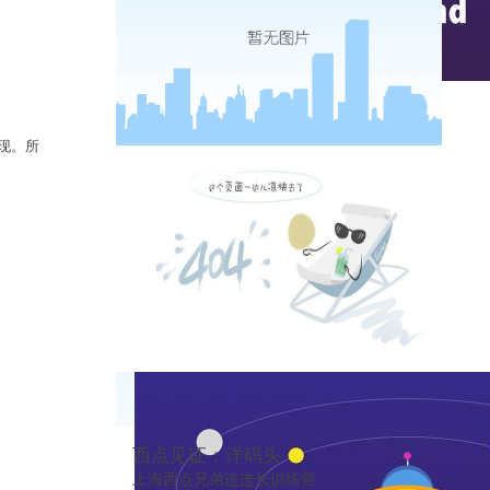
实时热点
现。所
西点见证：洋码头
上海西点兄弟连连长训练营