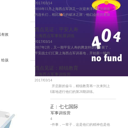
2017/03/14
2016年11月上海西点军训又一次迎来洋码头兄弟连
的连长们，相比新兵的破冰之旅，他们会经历更加
严格的训练，这也是兄弟连连长训练的第二期，来
一起感受一下连长训练营的风采吧~
西点见证：平安人寿
以有效
上海西点军事拓展训练
2017/03/14
2017年2月，又一期平安人寿的腾龙特训营开展了，
平安战士们汇聚上海西点军训基地，开始新一轮的
学习！
，给孩
西点见证：精锐教育
上海西点军事训练营
2017/03/14
客户评价
新的一年，开启新的奋斗，精锐教育再一次来到上
海西点军训基地进行他们的第28期训练。
西点见证：七七国际
上海西点军事训练营
2017/03/14
一群人，一件事，一辈子，这是他们的精神也是他