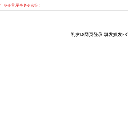
少年
冬
令营,军事
冬
令营等！
凯发k8网页登录-凯发娱发k