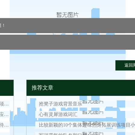
巡！
返回
推荐文章
倒计时开启，2021西点好习惯军事冬令营入营须知！
抢凳子游戏背景音乐
疫情零星散发，今年春节如何安心过？权威回应来了！
心有灵犀游戏词汇
好习惯元旦营结营，结束意味着新的开始，期待我们下一次的相遇！
比较新颖的10个集体趣味热身拓展训练项目