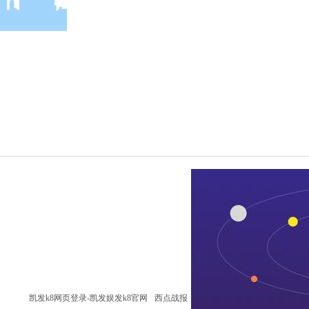
凯发k8网页登录-凯发娱发k8官网
西点战报