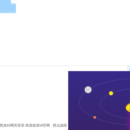
凯发k8网页登录-凯发娱发k8官网
西点战报