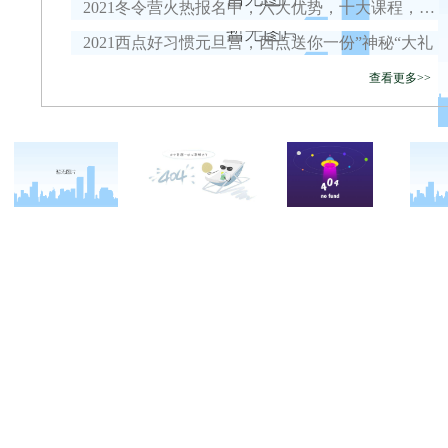
2021冬令营火热报名中，六大优势，十大课程，安全保障全面升级！
2021西点好习惯元旦营，西点送你一份”神秘“大礼
查看更多>>
关于西点
军事冬令营
西点战友
西点简介
军事夏令营
变形计
西点价值
企业军训
西点案例
校长致辞
学生军训
客户反馈
西点教官
亲子拓展活动
西点基地
家庭教育
安全措施